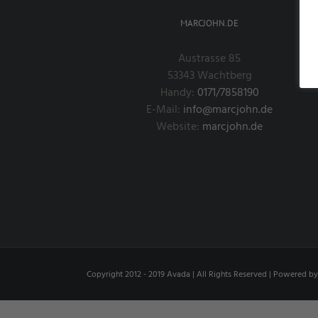
MARCJOHN.DE
Austrasse 85
53343 Wachtberg
Handy:
0171/7858190
E-Mail:
info@marcjohn.de
Website:
marcjohn.de
Copyright 2012 - 2019 Avada | All Rights Reserved | Powered b