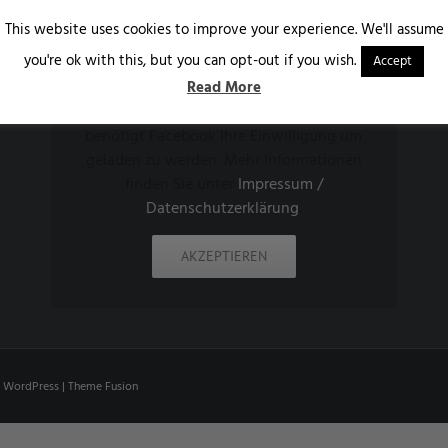
This website uses cookies to improve your experience. We'll assume
FIND US ON FACEBOOK
you're ok with this, but you can opt-out if you wish.
Accept
Read More
Aus datenschutzrechlichen Gründen
benötigt Facebook Ihre Einwilligung um
geladen zu werden. Mehr Informationen
finden Sie unter
Impressum /
Datenschutzerklärung
.
AKZEPTIEREN
y
WordPress
|
Theme Fusion