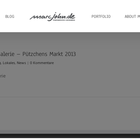
BLOG
PORTFOLIO
ABOUT M
alerie – Pützchens Markt 2013
g
,
Lokales
,
News
|
0 Kommentare
rie