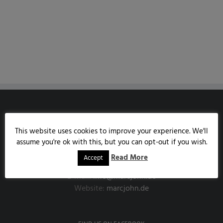
MARCJOHN.DE
This website uses cookies to improve your experience. We'll
Austrasse 85
assume you're ok with this, but you can opt-out if you wish.
53343 Wachtberg
Read More
Accept
Handy:
0171/7858190
E-Mail:
info@marcjohn.de
Website:
marcjohn.de