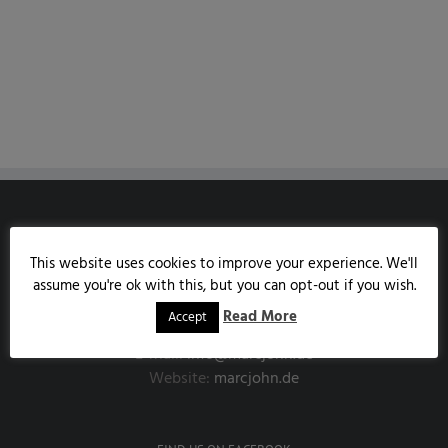
MARCJOHN.DE
This website uses cookies to improve your experience. We'll
Austrasse 85
assume you're ok with this, but you can opt-out if you wish.
53343 Wachtberg
Read More
Accept
Handy:
0171/7858190
E-Mail:
info@marcjohn.de
Website:
marcjohn.de