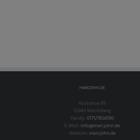
MARCJOHN.DE
Austrasse 85
53343 Wachtberg
Handy:
0171/7858190
E-Mail:
info@marcjohn.de
Website:
marcjohn.de