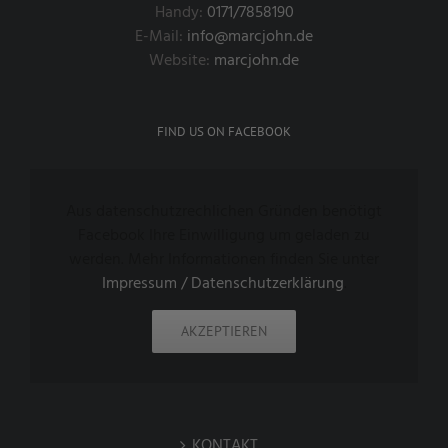
Handy:
0171/7858190
E-Mail:
info@marcjohn.de
Website:
marcjohn.de
FIND US ON FACEBOOK
Aus datenschutzrechlichen Gründen benötigt
Facebook Ihre Einwilligung um geladen zu
werden. Mehr Informationen finden Sie unter
Impressum / Datenschutzerklärung
.
AKZEPTIEREN
KONTAKT