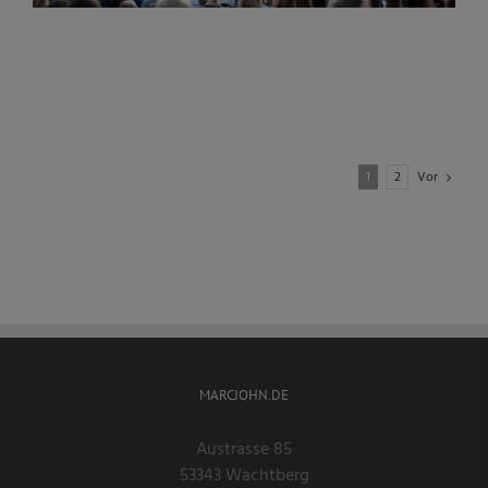
Vor
1
2
MARCJOHN.DE
Austrasse 85
53343 Wachtberg